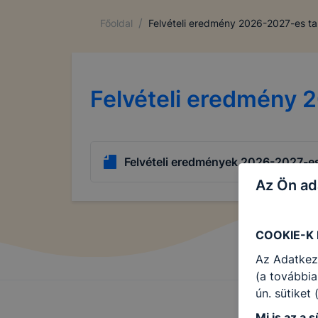
/
Főoldal
Felvételi eredmény 2026-2027-es t
Felvételi eredmény 
Felvételi eredmények 2026-2027-es
Az Ön ad
COOKIE-K
Az Adatkez
(a továbbia
ún. sütiket
Mi is az a s