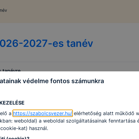
anév
2026-2027-es tanév
 tanévre
atainak védelme fontos számunkra
 KEZELÉSE
elő a
https://szabolcsvezer.hu/
elérhetőség alatt működő 
kban: weboldal) a weboldal szolgáltatásainak fenntartása
 (cookie-kat) használ.
üti (cookie)?