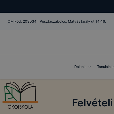
OM kód:
203034
|
Pusztaszabolcs, Mátyás király út 14-16.
Rólunk
Tanulóink
Felvéte