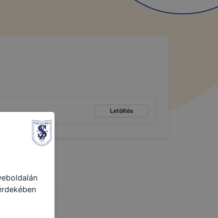
Letöltés
weboldalán
 érdekében