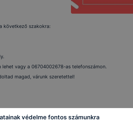
et a következő szakokra:
y.
 n lehet vagy a 06704002678-as telefonszámon.
oltad magad, várunk szeretettel!
atainak védelme fontos számunkra