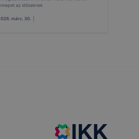
nnepet az időseknek
026. márc. 30.
ása az
grehajtása
a bérbe
kséges
etesen és