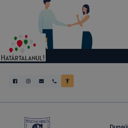
Az Adatkeze
aloldalaina
közötti nav
A fentiekne
munkamenet
weboldalon
érvényesség
munkamenet
automatiku
A cookie-k
Az adatkez
tekintetébe
mely jelen
Dunaúj