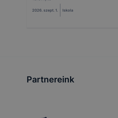
Az Adatkeze
2026. szept. 1.
Iskola
a webol
aloldal
a felha
érdeké
A cookie-k 
harmadik fé
Partnereink
mértékben, 
önkéntesen
Milyen coo