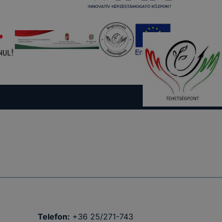
al és
oldalak
ló egyedi
sek, a
 cookie-k
e-k
-k
szükséges,
tül a
Telefon:
+36 25/271-743