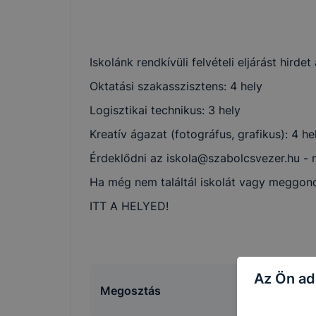
Iskolánk rendkívüli felvételi eljárást hird
Oktatási szakasszisztens: 4 hely
Logisztikai technikus: 3 hely
Kreatív ágazat (fotográfus, grafikus): 4 hel
Érdeklődni az iskola@szabolcsvezer.hu -
Ha még nem találtál iskolát vagy meggond
ITT A HELYED!
Az Ön ad
Megosztás