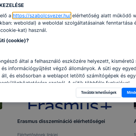
 KEZELÉSE
elő a
https://szabolcsvezer.hu/
elérhetőség alatt működő 
kban: weboldal) a weboldal szolgáltatásainak fenntartása
 (cookie-kat) használ.
üti (cookie)?
öngésző által a felhasználó eszközére helyezett, kisméret
 és információgyűjtést végző állományok. A süti egy egyed
áll, és elsősorban a weblapot letöltő számítógépek és eg
gkülönböztetésére szolgál. A sütik többféle funkcióval
k, többek között információt gyűjtenek, megjegyzik a felh
További lehetőségek
Mind
at, lehetőséget adnak a weboldal tulajdonosának a felhaszn
egismerésére a felhasználói élmény növelése érdekében.
Erasmus disszemináció elérhetőségei
okból használhatunk cookie-kat?
Elérhetőségek linkjei
1