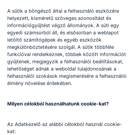
A sütik a böngésző által a felhasználó eszközére
helyezett, kisméretű szöveges azonosítást és
információgyűjtést végző állományok. A süti egy
egyedi számsorból áll, és elsősorban a weblapot
Rendkívüli felvételi eljárás
letöltő számítógépek és egyéb eszközök
megkülönböztetésére szolgál. A sütik többféle
ITT A HELYED!
funkcióval rendelkeznek, többek között információt
2026. máj. 17.
gyűjtenek, megjegyzik a felhasználói beállításokat,
lehetőséget adnak a weboldal tulajdonosának a
felhasználói szokások megismerésére a felhasználói
élmény növelése érdekében.
Milyen célokból használhatunk cookie-kat?
Partnereink
Az Adatkezelő az alábbi célokból használ cookie-
kat: