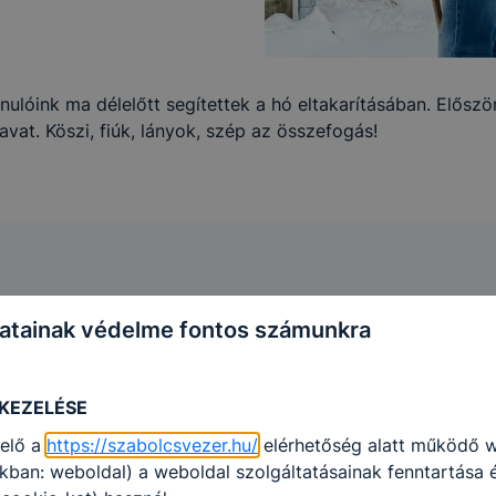
lóink ma délelőtt segítettek a hó eltakarításában. Először 
vat. Köszi, fiúk, lányok, szép az összefogás!
atainak védelme fontos számunkra
 KEZELÉSE
elő a
https://szabolcsvezer.hu/
elérhetőség alatt működő 
kban: weboldal) a weboldal szolgáltatásainak fenntartása