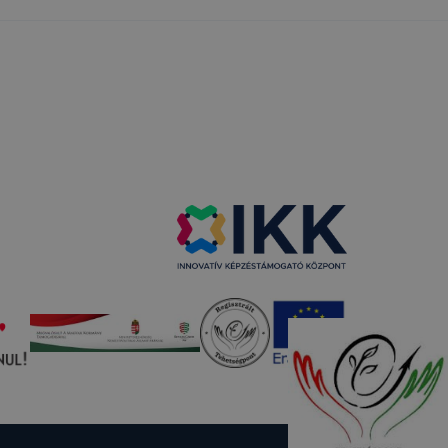
ása az
grehajtása
a bérbe
kséges
etesen és
al és
oldalak