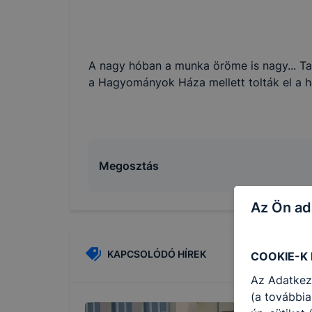
A nagy hóban a munka öröme is nagy... Tanu
a Hagyományok Háza mellett tolták el a ha
Megosztás
Az Ön ad
KAPCSOLÓDÓ HÍREK
COOKIE-K
Az Adatkez
(a továbbia