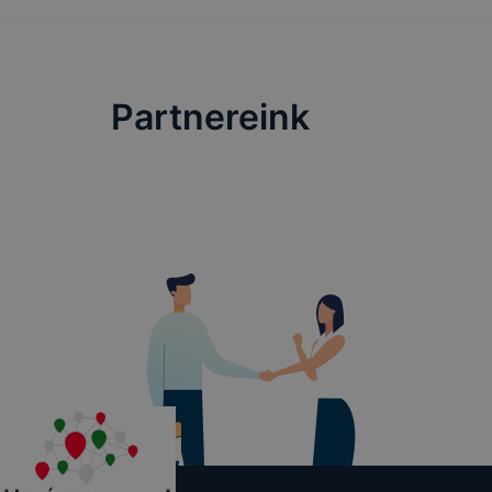
a webol
aloldal
a felha
érdeké
Partnereink
A cookie-k 
harmadik fé
mértékben, 
önkéntesen
Milyen coo
Az Adatkeze
aloldalaina
közötti nav