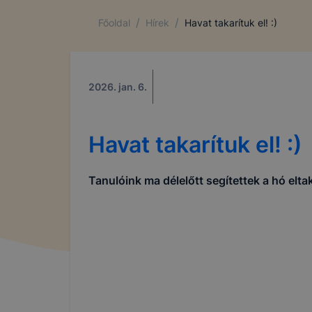
/
/
Főoldal
Hírek
Havat takarítuk el! :)
2026. jan. 6.
Havat takarítuk el! :)
Tanulóink ma délelőtt segítettek a hó elta