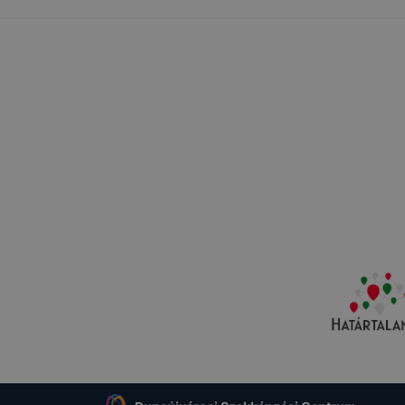
dal és aloldalainak rendeltetésszerű működésének biztosít
ak közötti navigáció során is;
sználói élmény javítása és a weboldal egyes funkcióinak vé
ben.
által gyűjtött információkat a weboldal nem értékesíti, adj
l számára, kivéve azon szolgáltatások biztosításához szü
amely szolgáltatásokhoz az érintett ezen információt előz
 megadta.
kie-kat használ a weboldal?
lő csak feltétlenül szükséges cookie-kat használ a webold
k rendeltetésszerű működésének biztosítása érdekében, az 
igáció során is.