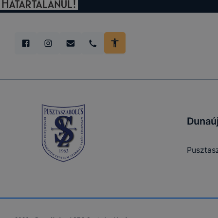
A fentiekne
munkamenet
weboldalon
érvényesség
munkamenet
automatiku
A cookie-k
Dunaúj
Az adatkez
Pusztasz
tekintetébe
mely jelen
weboldalon 
számára, íg