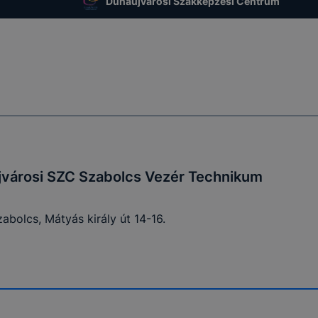
Dunaújvárosi Szakképzési Centrum
k megfelelően a feltétlenül szükséges cookie-k a felhaszná
-azonosítójának tárolásához és azonosításához szüksége
 történő felhasználói munkamenet kezelésének céljából. A
i ideje kizárólag az Ön aktuális látogatására vonatkozik, a
 végeztével, illetve a böngésző bezárásával ezek a cooki
san törlődnek a számítógépéről.
 által megvalósuló adatkezelések jogalapja?
városi SZC Szabolcs Vezér Technikum
elés a weboldal működéséhez feltétlenül szükséges cookie
abolcs, Mátyás király út 14-16.
n az Adatkezelő által végzett közfeladat végrehajtásához 
 esetben konkrétan a weboldal működésének és ezen keresz
nyújtott szolgáltatásoknak a biztosítása a weboldal látoga
y jogalapja a Rendelet 6. cikk (1) bekezdés e) pontja