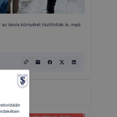
az iskola környékét tisztították le, majd
weboldalán
 érdekében