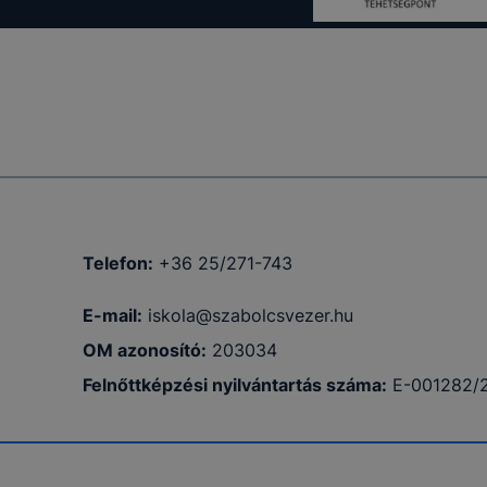
ló egyedi
sek, a
 cookie-k
e-k
Telefon:
+36 25/271-743
-k
E-mail:
iskola@szabolcsvezer.hu
szükséges,
OM azonosító:
203034
tül a
Felnőttképzési nyilvántartás száma:
E-001282/
tói